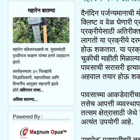
महारेन बातम्या
दैनंदिन पर्जन्यमानाची 
क्लिष्ट व वेळ घेणारी प
प्रक्रीयेसाठी अतिरीक
लागतॊ या प्रक्रीये दर
होऊ शकतात. या प्रक्र
महारेन संकेतस्थळाचे मा. मुख्यमंत्री
पृथ्वीराज चव्हाण यांच्या हस्ते उद्‌घाटन
चुकीची माहीती मिळाल्य
झाले.
पावसाची सरासरी इत्य
कार्यक्रमाला ३५ जिल्ह्यांचे
अहवाल तयार होऊ शक
जिल्हाधिकारी, महापालिका आणि
विभागीय आयुक्त सहभागी झाले
होते.
सविस्तर वाचा..
.
पावसाच्या आकडेवारीचा
अधिक बातम्या...
तसेच आपत्ती व्यवस्थ
तत्सम क्षेत्रासाठी जे
Powered By :
अत्यंत उपयोगी आहे.
‘महारेन’ प्रणालीद्वार