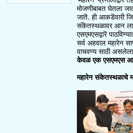
मोजणीबाबत घेतला जातॊ.
जातॆ. ही आकडॆवारी जिल
संकॆतस्थळावर आन लाईन
एसएमएसद्वारॆ पाठविण्
सर्व अहवाल महारेन सा
वाचवण्य साठी असलेला 
केवळ एक एसएमएस आण
महारेन संकेतस्थळाचे मा.