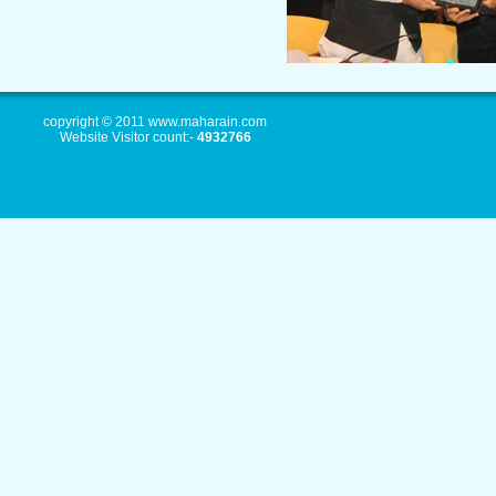
copyright © 2011 www.maharain.com
Website Visitor count:-
4932766